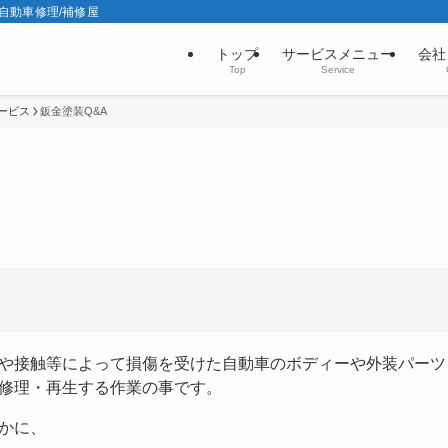
の自動車修理/補修屋
トップ
サービスメニュー
会社
Top
Service
ービス
鈑金塗装Q&A
や接触等によって損傷を受けた自動車のボディーや外装パーツ
修理・再生する作業の事です。
かに、