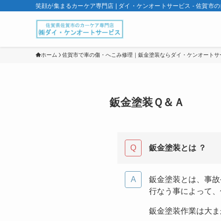
笑顔が集まるカーケア専門店 | ダイ・ケンオートサービス - 佐賀市
ホーム
佐賀市で車の傷・へこみ修理｜鈑金塗装ならダイ・ケンオートサ
鈑金塗装Ｑ＆Ａ
鈑金塗装とは ？
鈑金塗装とは、事故
行なう事によって、
鈑金塗装作業は大ま