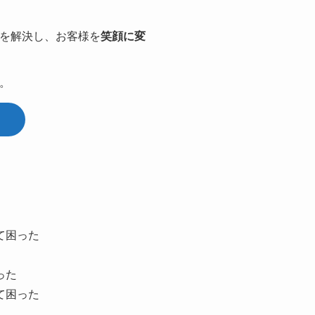
を解決し、お客様を
笑顔に変
。
て困った
った
て困った