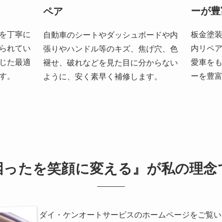
ーが豊
ペア
を丁寧に
板金塗
自動車のシートやダッシュボードや内
られてい
内リペ
張りやハンドル等のキズ、焦げ穴、色
じた最適
愛車を
褪せ、破れなどを見た目に分からない
す。
ーを豊
ように、安く素早く補修します。
困った
を
笑顔
に変える』が
私の理念
ダイ・ケンオートサービスのホームページをご覧い