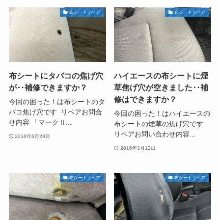
布シートリペア
布シートリペア
布シートにタバコの焦げ穴
ハイエースの布シートに煙
が‥補修できますか？
草焦げ穴が空きました‥補
修はできますか？
今回の困った！は布シートのタ
バコ焦げ穴です リペアお問合
今回の困った！はハイエースの
せ内容 「マークⅡ...
布シートの煙草の焦げ穴です
リペアお問い合わせ内容...
2016年6月29日
2016年3月12日
布シートリペア
布シートリペア