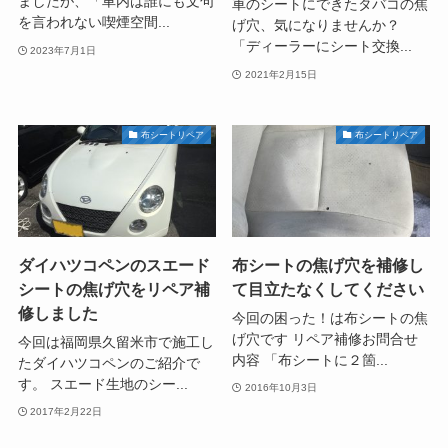
ましたが、「車内は誰にも文句
車のシートにできたタバコの焦
を言われない喫煙空間...
げ穴、気になりませんか？
「ディーラーにシート交換...
2023年7月1日
2021年2月15日
布シートリペア
布シートリペア
ダイハツコペンのスエード
布シートの焦げ穴を補修し
シートの焦げ穴をリペア補
て目立たなくしてください
修しました
今回の困った！は布シートの焦
げ穴です リペア補修お問合せ
今回は福岡県久留米市で施工し
内容 「布シートに２箇...
たダイハツコペンのご紹介で
す。 スエード生地のシー...
2016年10月3日
2017年2月22日