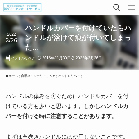
ハンドルカバーを付けていたらハ
2022
ンドルが溶けて痕が付いてしまっ
3/26
た…
2016年11月30日
2022年3月26日
ハンドルリペア
ホーム
自動車インテリアリペア
ハンドルリペア
ハンドルの傷みを防ぐためにハンドルカバーを付
けている方も多いと思います。しかし
ハンドルカ
バーを付ける時に注意することがあります
。
まずは革巻きハンドルには使用しないことです。