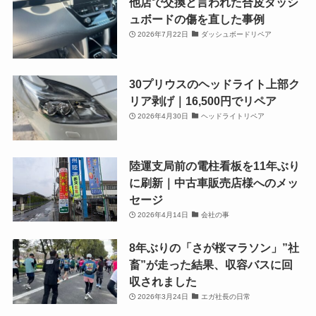
他店で交換と言われた合皮ダッシ
ュボードの傷を直した事例
2026年7月22日
ダッシュボードリペア
30プリウスのヘッドライト上部ク
リア剥げ｜16,500円でリペア
2026年4月30日
ヘッドライトリペア
陸運支局前の電柱看板を11年ぶり
に刷新｜中古車販売店様へのメッ
セージ
2026年4月14日
会社の事
8年ぶりの「さが桜マラソン」”社
畜”が走った結果、収容バスに回
収されました
2026年3月24日
エガ社長の日常