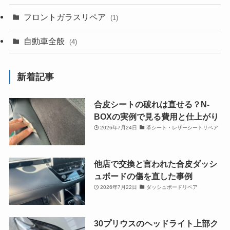
フロントガラスリペア
(1)
自動車全般
(4)
新着記事
合皮シートの破れは直せる？N-
BOXの実例で見る費用と仕上がり
2026年7月24日
革シート・レザーシートリペア
他店で交換と言われた合皮ダッシ
ュボードの傷を直した事例
2026年7月22日
ダッシュボードリペア
30プリウスのヘッドライト上部ク