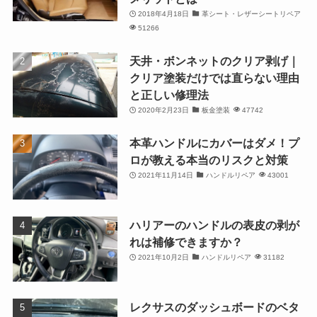
2018年4月18日
革シート・レザーシートリペア
51266
天井・ボンネットのクリア剥げ｜
クリア塗装だけでは直らない理由
と正しい修理法
2020年2月23日
板金塗装
47742
本革ハンドルにカバーはダメ！プ
ロが教える本当のリスクと対策
2021年11月14日
ハンドルリペア
43001
ハリアーのハンドルの表皮の剥が
れは補修できますか？
2021年10月2日
ハンドルリペア
31182
レクサスのダッシュボードのベタ