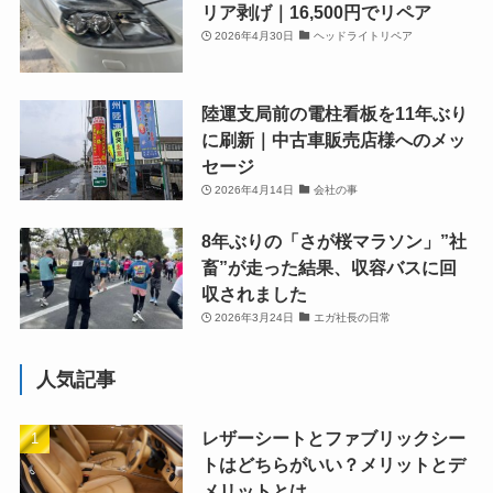
リア剥げ｜16,500円でリペア
2026年4月30日
ヘッドライトリペア
陸運支局前の電柱看板を11年ぶり
に刷新｜中古車販売店様へのメッ
セージ
2026年4月14日
会社の事
8年ぶりの「さが桜マラソン」”社
畜”が走った結果、収容バスに回
収されました
2026年3月24日
エガ社長の日常
人気記事
レザーシートとファブリックシー
トはどちらがいい？メリットとデ
メリットとは