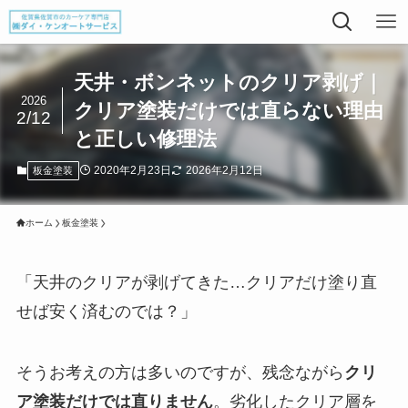
天井・ボンネットのクリア剥げ｜
2026
クリア塗装だけでは直らない理由
2/12
と正しい修理法
2020年2月23日
2026年2月12日
板金塗装
ホーム
板金塗装
「天井のクリアが剥げてきた…クリアだけ塗り直
せば安く済むのでは？」
そうお考えの方は多いのですが、残念ながら
クリ
ア塗装だけでは直りません
。劣化したクリア層を