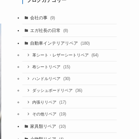
ブログカテゴリー
会社の事
(9)
エガ社長の日常
(8)
自動車インテリアリペア
(180)
(64)
革シート・レザーシートリペア
(15)
布シートリペア
(30)
ハンドルリペア
(36)
ダッシュボードリペア
(17)
内張りリペア
(19)
その他リペア
家具類リペア
(10)
小物類リペア