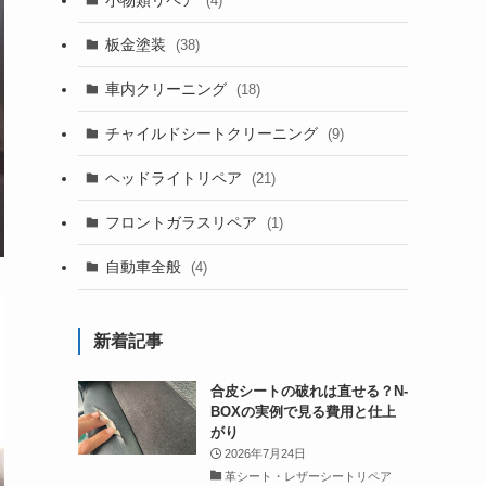
(4)
板金塗装
(38)
車内クリーニング
(18)
チャイルドシートクリーニング
(9)
ヘッドライトリペア
(21)
フロントガラスリペア
(1)
自動車全般
(4)
新着記事
合皮シートの破れは直せる？N-
BOXの実例で見る費用と仕上
がり
2026年7月24日
革シート・レザーシートリペア