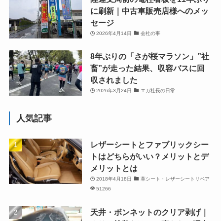
に刷新｜中古車販売店様へのメッ
セージ
2026年4月14日
会社の事
8年ぶりの「さが桜マラソン」”社
畜”が走った結果、収容バスに回
収されました
2026年3月24日
エガ社長の日常
人気記事
レザーシートとファブリックシー
トはどちらがいい？メリットとデ
メリットとは
2018年4月18日
革シート・レザーシートリペア
51266
天井・ボンネットのクリア剥げ｜