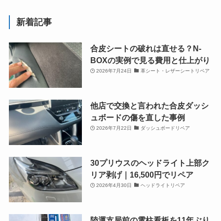
新着記事
合皮シートの破れは直せる？N-
BOXの実例で見る費用と仕上がり
2026年7月24日
革シート・レザーシートリペア
他店で交換と言われた合皮ダッシ
ュボードの傷を直した事例
2026年7月22日
ダッシュボードリペア
30プリウスのヘッドライト上部ク
リア剥げ｜16,500円でリペア
2026年4月30日
ヘッドライトリペア
陸運支局前の電柱看板を11年ぶり