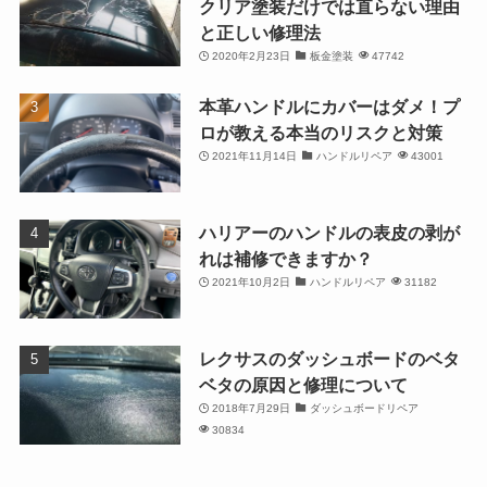
クリア塗装だけでは直らない理由
と正しい修理法
2020年2月23日
板金塗装
47742
本革ハンドルにカバーはダメ！プ
ロが教える本当のリスクと対策
2021年11月14日
ハンドルリペア
43001
ハリアーのハンドルの表皮の剥が
れは補修できますか？
2021年10月2日
ハンドルリペア
31182
レクサスのダッシュボードのベタ
ベタの原因と修理について
2018年7月29日
ダッシュボードリペア
30834