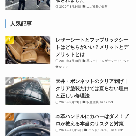
2026年3月24日
エガ社長の日常
人気記事
レザーシートとファブリックシー
トはどちらがいい？メリットとデ
メリットとは
2018年4月18日
革シート・レザーシートリペア
51283
天井・ボンネットのクリア剥げ｜
クリア塗装だけでは直らない理由
と正しい修理法
2020年2月23日
板金塗装
47753
本革ハンドルにカバーはダメ！プ
ロが教える本当のリスクと対策
2021年11月14日
ハンドルリペア
43031