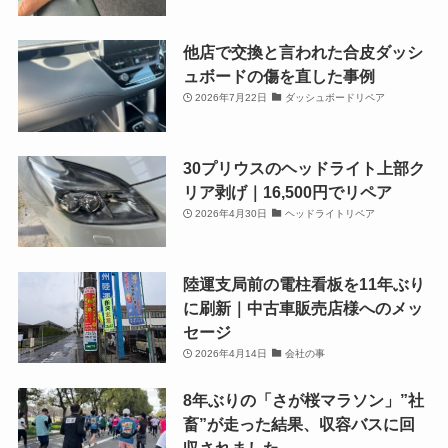
他店で交換と言われた合皮ダッシ
ュボードの傷を直した事例
2026年7月22日
ダッシュボードリペア
30プリウスのヘッドライト上部ク
リア剥げ｜16,500円でリペア
2026年4月30日
ヘッドライトリペア
陸運支局前の電柱看板を11年ぶり
に刷新｜中古車販売店様へのメッ
セージ
2026年4月14日
会社の事
8年ぶりの「さが桜マラソン」”社
畜”が走った結果、収容バスに回
収されました