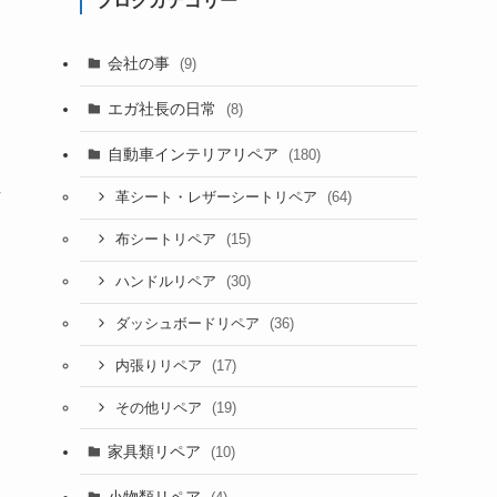
ブログカテゴリー
会社の事
(9)
エガ社長の日常
(8)
自動車インテリアリペア
(180)
方
(64)
革シート・レザーシートリペア
(15)
布シートリペア
(30)
ハンドルリペア
(36)
ダッシュボードリペア
(17)
内張りリペア
(19)
その他リペア
家具類リペア
(10)
小物類リペア