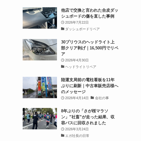
他店で交換と言われた合皮ダッ
シュボードの傷を直した事例
2026年7月22日
ダッシュボードリペア
30プリウスのヘッドライト上
部クリア剥げ｜16,500円でリペ
ア
2026年4月30日
ヘッドライトリペア
陸運支局前の電柱看板を11年
ぶりに刷新｜中古車販売店様へ
のメッセージ
2026年4月14日
会社の事
8年ぶりの「さが桜マラソ
ン」”社畜”が走った結果、収
容バスに回収されました
2026年3月24日
エガ社長の日常