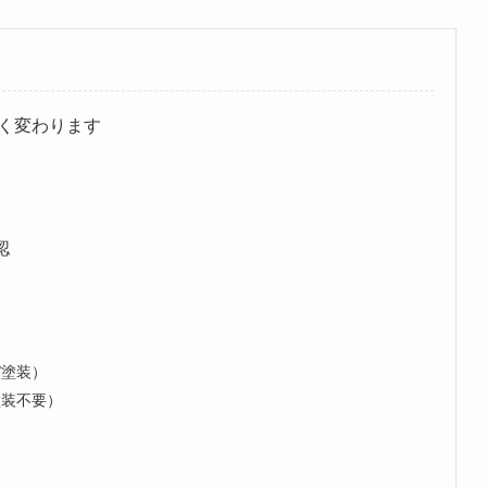
く変わります
認
/塗装）
塗装不要）